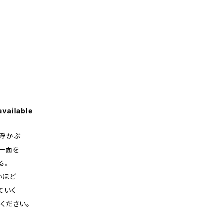
available
浮かぶ
一面を
る。
いほど
ていく
ください。