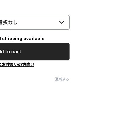
選択なし
l shipping available
d to cart
にお住まいの方向け
通報する