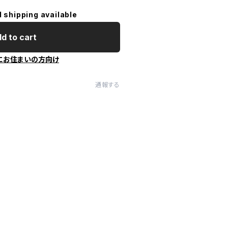
l shipping available
d to cart
にお住まいの方向け
通報する