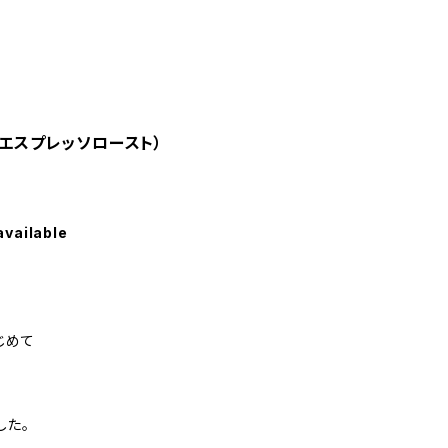
00g(エスプレッソロースト）
available
じめて
。
した。